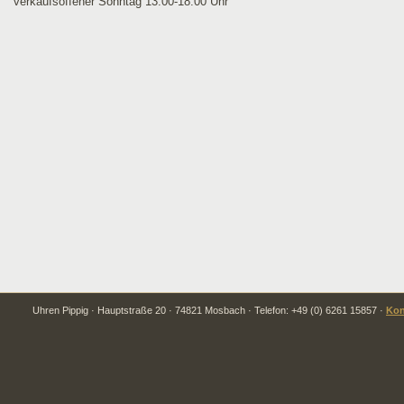
verkaufsoffener Sonntag 13.00-18.00 Uhr
Uhren Pippig · Hauptstraße 20 · 74821 Mosbach · Telefon: +49 (0) 6261 15857 ·
Kon